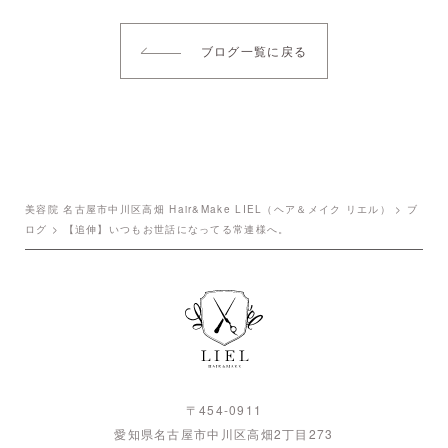
ブログ一覧に戻る
美容院 名古屋市中川区高畑 Hair&Make LIEL（ヘア＆メイク リエル）
>
ブ
ログ
>
【追伸】いつもお世話になってる常連様へ。
〒454-0911
愛知県名古屋市中川区高畑2丁目273