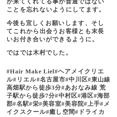
が来てくれてる事が普通ではない
ことを忘れないようにしてます。
今後も宜しくお願いします、そし
てこれから出会うお客様とも末長
いお付き合いができるように。
ではでは木村でした。
#Hair Make Liel#
ヘアメイクリエ
ル
#
リエル
#
名古屋市
#
中川区
#
東山線
高畑駅から徒歩
3
分
#
あおなみ線
荒
子駅から徒歩
7
分
#
中村区
#
港区
#
海部
郡
#
名駅
#
栄
#
美容室
#
美容院
#
上手
#
メ
イクスクール
#
癒し空間
#
ドライカ