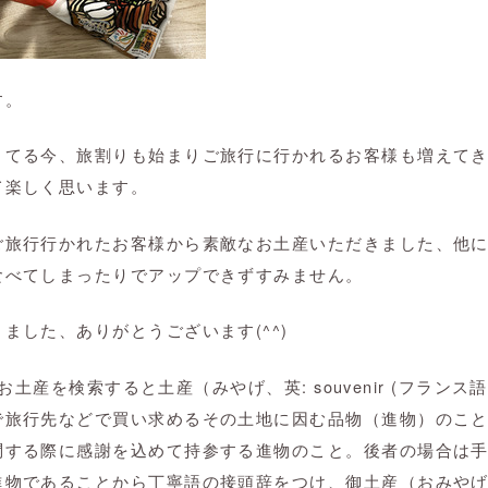
す。
きてる今、旅割りも始まりご旅行に行かれるお客様も増えて
て楽しく思います。
ご旅行行かれたお客様から素敵なお土産いただきました、他
食べてしまったりでアップできずすみません。
ました、ありがとうございます(^^)
aでお土産を検索すると土産（みやげ、英: souvenir (フラン
で旅行先などで買い求めるその土地に因む品物（進物）のこ
問する際に感謝を込めて持参する進物のこと。後者の場合は
進物であることから丁寧語の接頭辞をつけ、御土産（おみや