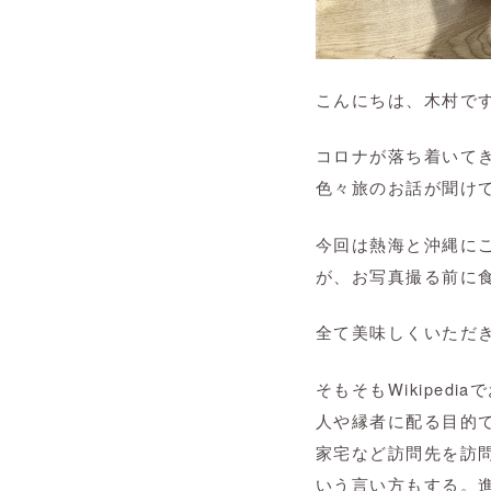
こんにちは、木村で
コロナが落ち着いて
色々旅のお話が聞け
今回は熱海と沖縄に
が、お写真撮る前に
全て美味しくいただき
そもそもWikipedi
人や縁者に配る目的
家宅など訪問先を訪
いう言い方もする。