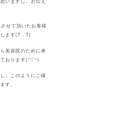
と思いますし、お伝え
いさせて頂いたお客様
(T . T)
から美容院のために来
おります(°▽°)
すし、このようにご縁
います。