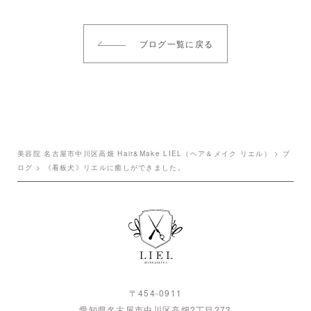
ブログ一覧に戻る
美容院 名古屋市中川区高畑 Hair&Make LIEL（ヘア＆メイク リエル）
>
ブ
ログ
>
《看板犬》リエルに癒しができました。
〒454-0911
愛知県名古屋市中川区高畑2丁目273