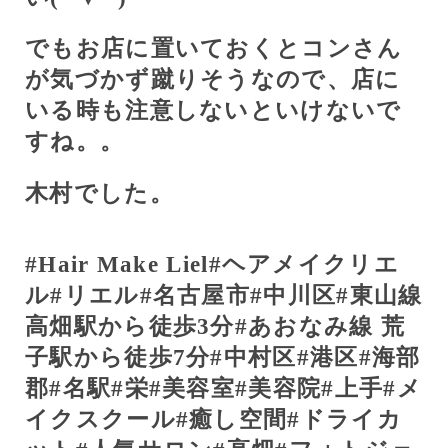
でもお店に置いておくとコンさん
が気づかず蹴りそうなので、店に
いる時も注意しないといけないで
すね。。
木村でした。
#Hair Make Liel#
ヘアメイクリエ
ル
#
リエル
#
名古屋市
#
中川区
#
東山線
高畑駅から徒歩
3
分
#
あおなみ線
荒
子駅から徒歩
7
分
#
中村区
#
港区
#
海部
郡
#
名駅
#
栄
#
美容室
#
美容院
#
上手
#
メ
イクスクール
#
癒し空間
#
ドライカ