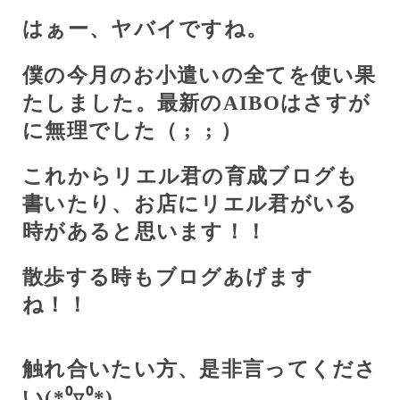
はぁー、ヤバイですね。
僕の今月のお小遣いの全てを使い果
たしました。最新の
AIBO
はさすが
に無理でした（
;
;
）
これからリエル君の育成ブログも
書いたり、お店にリエル君がいる
時があると思います！！
散歩する時もブログあげます
ね！！
触れ合いたい方、是非言ってくださ
い(
*⁰
▿
⁰*
)