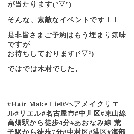
が当たります(
°
▽
°
)
そんな、素敵なイベントです！！
是非皆さまご予約はもう埋まり気味
ですが
お待ちしております(
°
▽
°
)
ではでは木村でした。
#Hair Make Liel#
ヘアメイクリエ
ル
#
リエル
#
名古屋市
#
中川区
#
東山線
高畑駅から徒歩
4
分
#
あおなみ線
荒
子駅から徒歩
7
分
#
中村区
#
港区
#
海部