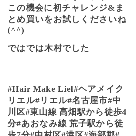
この機会に初チャレンジ
&
ま
とめ買いをお試しくださいね
(
^^
)
ではでは木村でした
#Hair Make Liel#
ヘアメイク
リエル
#
リエル
#
名古屋市
#
中
川区
#
東山線
高畑駅から徒歩
4
分
#
あおなみ線
荒子駅から徒
歩
7
分
#
中村区
#
港区
#
海部郡
#