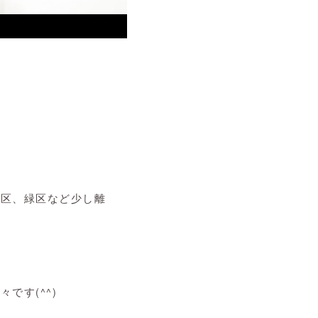
中区、緑区など少し離
々です(
^^
)