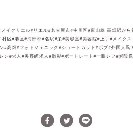
アメイクリエル
#
リエル
#
名古屋市
#
中川区
#
東山線
高畑駅から
中村区
#
港区
#
海部郡
#
名駅
#
栄
#
美容室
#
美容院
#
上手
#
メイクス
ン
#
高畑
#
フォトジェニック
#
ショートカット
#
ボブ
#
外国人風
レン
#
求人
#
美容師求人
#
撮影
#
ポートレート
#
一眼レフ
#
炭酸