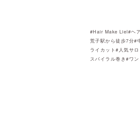
#Hair Make Liel#
ヘ
荒子駅から徒歩
7
分
#
ライカット
#
人気サロ
スパイラル巻き
#
ワン