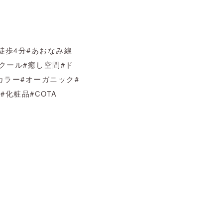
徒歩
4
分
#
あおなみ線
クール
#
癒し空間
#
ド
カラー
#
オーガニック
#
泉
#
化粧品
#COTA