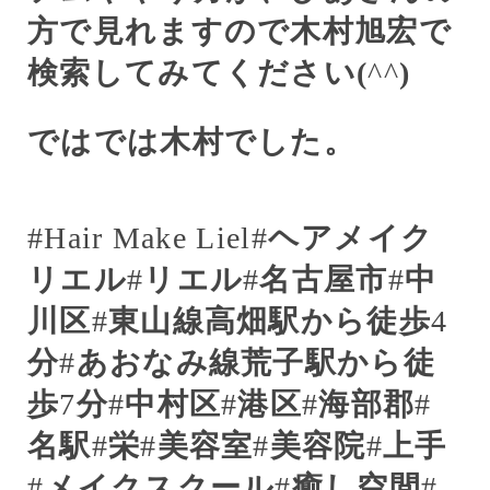
方で見れますので木村
旭宏で
検索してみてください(
^^
)
ではでは木村でした。
#Hair Make Liel#
ヘアメイク
リエル
#
リエル
#
名古屋市
#
中
川区
#
東山線
高畑駅から徒歩
4
分
#
あおなみ線
荒子駅から徒
歩
7
分
#
中村区
#
港区
#
海部郡
#
名駅
#
栄
#
美容室
#
美容院
#
上手
#
メイクスクール
#
癒し空間
#