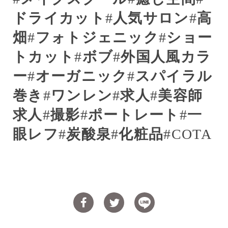
ドライカット
#
人気サロン
#
高
畑
#
フォトジェニック
#
ショー
トカット
#
ボブ
#
外国人風カラ
ー
#
オーガニック
#
スパイラル
巻き
#
ワンレン
#
求人
#
美容師
求人
#
撮影
#
ポートレート
#
一
眼レフ
#
炭酸泉
#
化粧品
#COTA