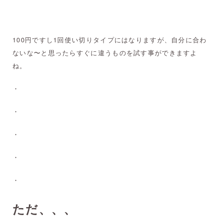
100円ですし1回使い切りタイプにはなりますが、自分に合わ
ないな〜と思ったらすぐに違うものを試す事ができますよ
ね。
・
・
・
・
・
ただ、、、