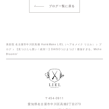
ブログ一覧に戻る
美容院 名古屋市中川区高畑 Hair&Make LIEL（ヘア＆メイク リエル）
>
ブ
ログ
>
【見つけたら買い！絶対！】DAISOつけまつげ！最強すぎる。Miche
Bloomin’
〒454-0911
愛知県名古屋市中川区高畑2丁目273