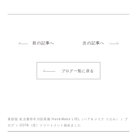
前の記事へ
次の記事へ
ブログ一覧に戻る
美容院 名古屋市中川区高畑 Hair&Make LIEL（ヘア＆メイク リエル）
>
ブ
ログ
>
COTA《生》トリートメント始めました