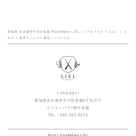
美容院 名古屋市中川区高畑 Hair&Make LIEL（ヘア＆メイク リエル）
>
ブ
ログ
>
美革ストレート進化！！パート2
〒454-0911
愛知県名古屋市中川区高畑2丁目273
ヴィラノバク1階中店舗
TEL：
052-355-9012
©2021 Hair&Make LIEL