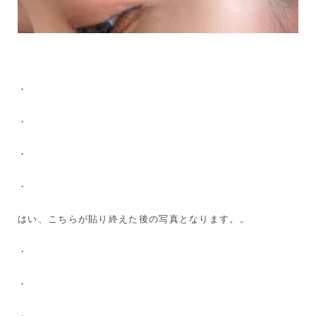
・
・
・
・
はい、こちらが貼り終えた後の写真となります。。
・
・
・