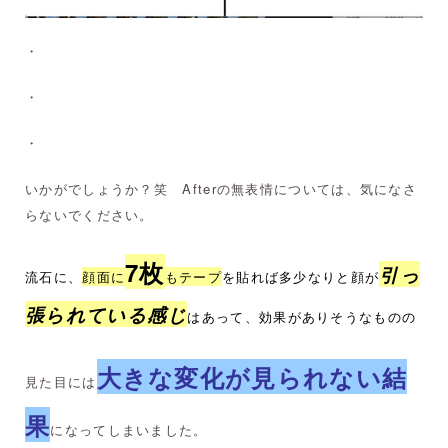
・
・
・
いかがでしょうか？笑 Afterの無表情については、気になさ
らないでください。
7枚
引っ
流石に、
顔面に
もテープ
を貼れば多少なりと顔が
張られている感じ
はあって、効果がありそうなものの
大きな変化が見られない結
見た目には
果
になってしまいました。