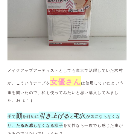
メイクアップアーティストとしても東京で活躍していた木村
女優さん
が、こういうテープを
は使用していたという
事を聞いたので、私も使ってみたいと思い購入してみまし
た。♪(´ε｀ )
顔
引き上げる
毛穴
手で
を斜めに
と
が気にならなくな
り、
もなくなる様子
を女性なら一度でも感じた事が
たるみ感
あるのではないでしょうか？